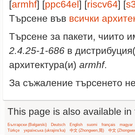
[
armhf
] [
ppc64el
] [
riscv64
] [
s
Търсене във
всички архите
Търсене за пакети, чиито 
2.4.25-1-686
в дистрибуция
архитектура(и)
armhf
.
За съжаление търсенето не
This page is also available in
Български (Bəlgarski)
Deutsch
English
suomi
français
magyar
Türkçe
українська (ukrajins'ka)
中文 (Zhongwen,简)
中文 (Zhongwe