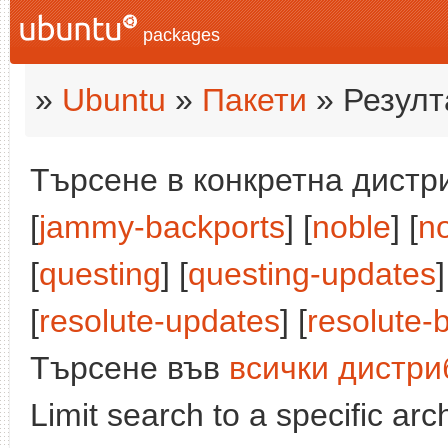
packages
»
Ubuntu
»
Пакети
» Резулт
Търсене в конкретна дистри
[
jammy-backports
] [
noble
] [
n
[
questing
] [
questing-updates
]
[
resolute-updates
] [
resolute-
Търсене във
всички дистри
Limit search to a specific arch