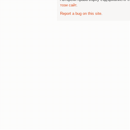
този сайт
.
Report a bug on this site
.