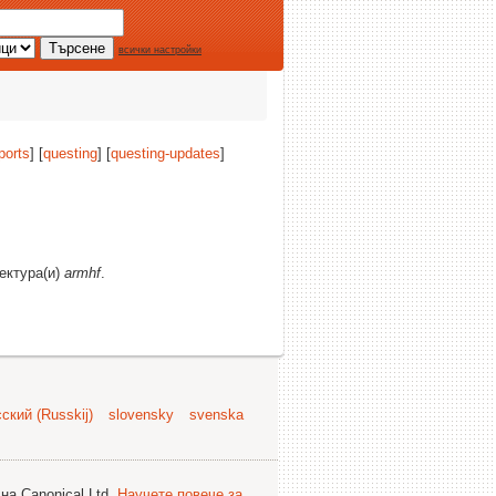
всички настройки
ports
] [
questing
] [
questing-updates
]
тектура(и)
armhf
.
ский (Russkij)
slovensky
svenska
на Canonical Ltd.
Научете повече за