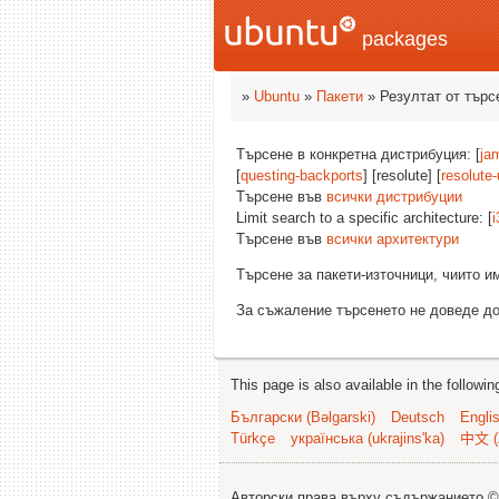
packages
»
Ubuntu
»
Пакети
» Резултат от търс
Търсене в конкретна дистрибуция: [
ja
[
questing-backports
] [resolute] [
resolute
Търсене във
всички дистрибуции
Limit search to a specific architecture: [
i
Търсене във
всички архитектури
Търсене за пакети-източници, чиито 
За съжаление търсенето не доведе до
This page is also available in the followi
Български (Bəlgarski)
Deutsch
Engli
Türkçe
українська (ukrajins'ka)
中文 (
Авторски права върху съдържанието 