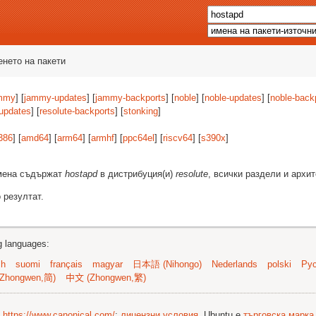
енето на пакети
mmy
] [
jammy-updates
] [
jammy-backports
] [
noble
] [
noble-updates
] [
noble-back
-updates
] [
resolute-backports
] [
stonking
]
386
] [
amd64
] [
arm64
] [
armhf
] [
ppc64el
] [
riscv64
] [
s390x
]
имена съдържат
hostapd
в дистрибуция(и)
resolute
, всички раздели и архи
 резултат.
ng languages:
sh
suomi
français
magyar
日本語 (Nihongo)
Nederlands
polski
Рус
Zhongwen,简)
中文 (Zhongwen,繁)
©
https://www.canonical.com/
;
лицензни условия
. Ubuntu е
търговска марка