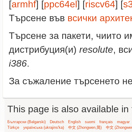
[
armhf
] [
ppc64el
] [
riscv64
] [
s
Търсене във
всички архите
Търсене за пакети, чиито 
дистрибуция(и)
resolute
, вс
i386
.
За съжаление търсенето не
This page is also available in
Български (Bəlgarski)
Deutsch
English
suomi
français
magyar
Türkçe
українська (ukrajins'ka)
中文 (Zhongwen,简)
中文 (Zhongwe