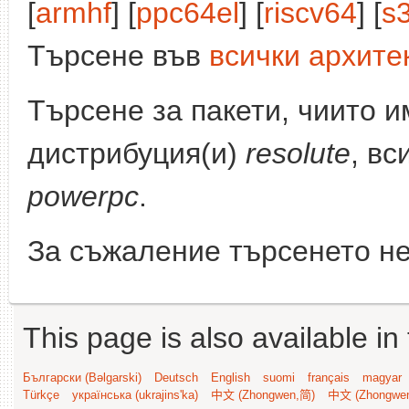
[
armhf
] [
ppc64el
] [
riscv64
] [
s
Търсене във
всички архите
Търсене за пакети, чиито 
дистрибуция(и)
resolute
, вс
powerpc
.
За съжаление търсенето не
This page is also available in
Български (Bəlgarski)
Deutsch
English
suomi
français
magyar
Türkçe
українська (ukrajins'ka)
中文 (Zhongwen,简)
中文 (Zhongwe