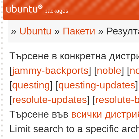
packages
»
Ubuntu
»
Пакети
» Резулт
Търсене в конкретна дистри
[
jammy-backports
] [
noble
] [
n
[
questing
] [
questing-updates
]
[
resolute-updates
] [
resolute-
Търсене във
всички дистри
Limit search to a specific arch