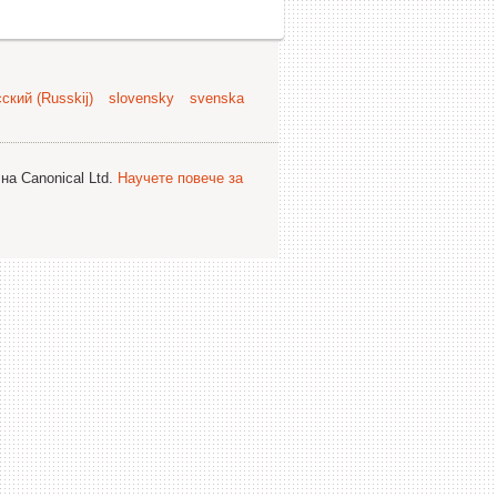
ский (Russkij)
slovensky
svenska
на Canonical Ltd.
Научете повече за