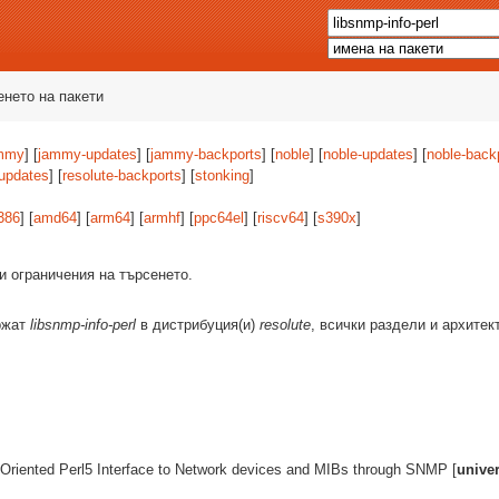
енето на пакети
mmy
] [
jammy-updates
] [
jammy-backports
] [
noble
] [
noble-updates
] [
noble-back
-updates
] [
resolute-backports
] [
stonking
]
386
] [
amd64
] [
arm64
] [
armhf
] [
ppc64el
] [
riscv64
] [
s390x
]
и ограничения на търсенето.
ържат
libsnmp-info-perl
в дистрибуция(и)
resolute
, всички раздели и архитек
t Oriented Perl5 Interface to Network devices and MIBs through SNMP [
unive