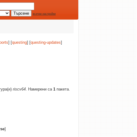
всички настройки
ports
] [
questing
] [
questing-updates
]
тура(и)
riscv64
. Намерени са
1
пакета.
rse
]