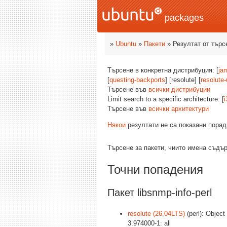
packages
»
Ubuntu
»
Пакети
» Резултат от търс
Търсене в конкретна дистрибуция: [
ja
[
questing-backports
] [resolute] [
resolute
Търсене във
всички дистрибуции
Limit search to a specific architecture: [
i
Търсене във
всички архитектури
Някои
резултати не са показани порад
Търсене за пакети, чиито имена съд
Точни попадения
Пакет libsnmp-info-perl
resolute (26.04LTS)
(perl): Objec
3.974000-1: all