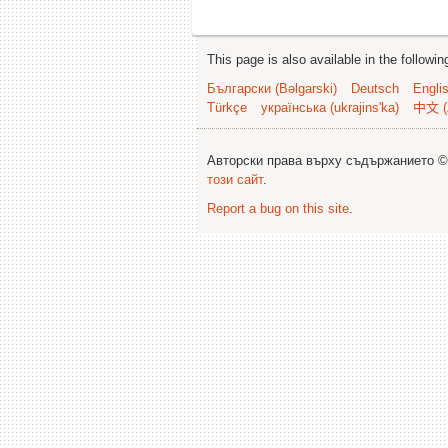
This page is also available in the followi
Български (Bəlgarski)
Deutsch
Engli
Türkçe
українська (ukrajins'ka)
中文 (
Авторски права върху съдържанието 
този сайт
.
Report a bug on this site
.