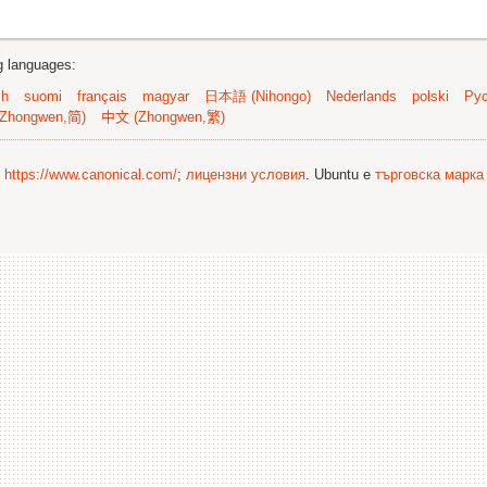
ng languages:
sh
suomi
français
magyar
日本語 (Nihongo)
Nederlands
polski
Рус
Zhongwen,简)
中文 (Zhongwen,繁)
©
https://www.canonical.com/
;
лицензни условия
. Ubuntu е
търговска марка