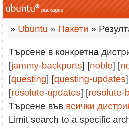
packages
»
Ubuntu
»
Пакети
» Резулт
Търсене в конкретна дистри
[
jammy-backports
] [
noble
] [
n
[
questing
] [
questing-updates
]
[
resolute-updates
] [
resolute-
Търсене във
всички дистри
Limit search to a specific arch