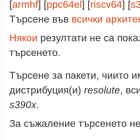
[
armhf
] [
ppc64el
] [
riscv64
] [
s
Търсене във
всички архите
Някои
резултати не са пока
търсенето.
Търсене за пакети, чиито 
дистрибуция(и)
resolute
, вс
s390x
.
За съжаление търсенето не