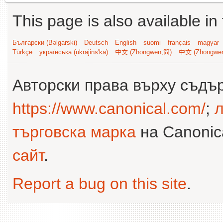
This page is also available in
Български (Bəlgarski)
Deutsch
English
suomi
français
magyar
Türkçe
українська (ukrajins'ka)
中文 (Zhongwen,简)
中文 (Zhongwe
Авторски права върху съдъ
https://www.canonical.com/
;
л
търговска марка
на Canonica
сайт
.
Report a bug on this site
.