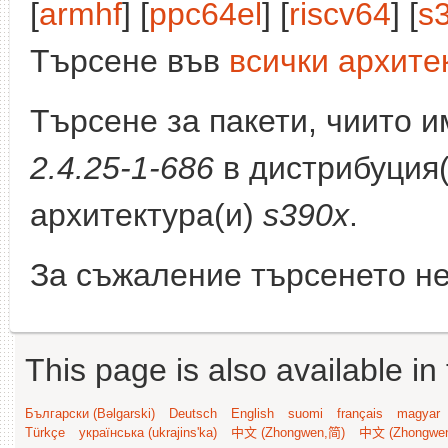
[
armhf
] [
ppc64el
] [
riscv64
] [
s
Търсене във
всички архите
Търсене за пакети, чиито 
2.4.25-1-686
в дистрибуция
архитектура(и)
s390x
.
За съжаление търсенето не
This page is also available in
Български (Bəlgarski)
Deutsch
English
suomi
français
magyar
Türkçe
українська (ukrajins'ka)
中文 (Zhongwen,简)
中文 (Zhongwe