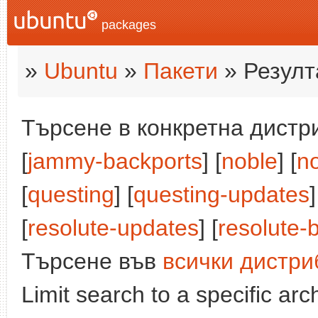
packages
»
Ubuntu
»
Пакети
» Резулт
Търсене в конкретна дистри
[
jammy-backports
] [
noble
] [
n
[
questing
] [
questing-updates
]
[
resolute-updates
] [
resolute-
Търсене във
всички дистри
Limit search to a specific arch