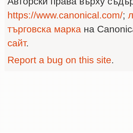
Авторски права върху съдъ
https://www.canonical.com/
;
л
търговска марка
на Canonica
сайт
.
Report a bug on this site
.