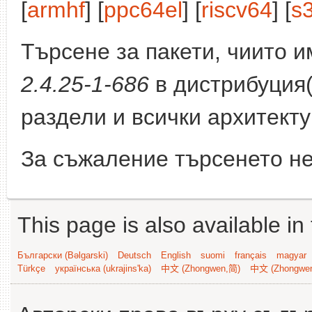
[
armhf
] [
ppc64el
] [
riscv64
] [
s
Търсене за пакети, чиито 
2.4.25-1-686
в дистрибуция
раздели и всички архитекту
За съжаление търсенето не
This page is also available in
Български (Bəlgarski)
Deutsch
English
suomi
français
magyar
Türkçe
українська (ukrajins'ka)
中文 (Zhongwen,简)
中文 (Zhongwe