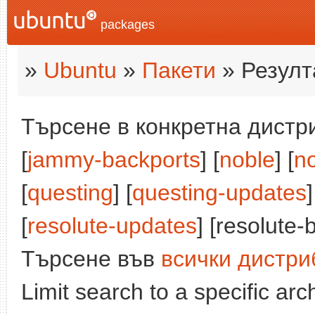
packages
»
Ubuntu
»
Пакети
» Резулт
Търсене в конкретна дистри
[
jammy-backports
] [
noble
] [
n
[
questing
] [
questing-updates
]
[
resolute-updates
] [resolute-
Търсене във
всички дистри
Limit search to a specific arch