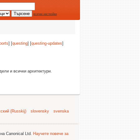
всички настройки
ports
] [
questing
] [
questing-updates
]
здели и всички архитектури.
ский (Russkij)
slovensky
svenska
на Canonical Ltd.
Научете повече за