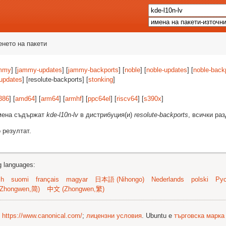
енето на пакети
mmy
] [
jammy-updates
] [
jammy-backports
] [
noble
] [
noble-updates
] [
noble-back
-updates
] [resolute-backports] [
stonking
]
386
] [
amd64
] [
arm64
] [
armhf
] [
ppc64el
] [
riscv64
] [
s390x
]
имена съдържат
kde-l10n-lv
в дистрибуция(и)
resolute-backports
, всички ра
 резултат.
ng languages:
sh
suomi
français
magyar
日本語 (Nihongo)
Nederlands
polski
Рус
Zhongwen,简)
中文 (Zhongwen,繁)
©
https://www.canonical.com/
;
лицензни условия
. Ubuntu е
търговска марка