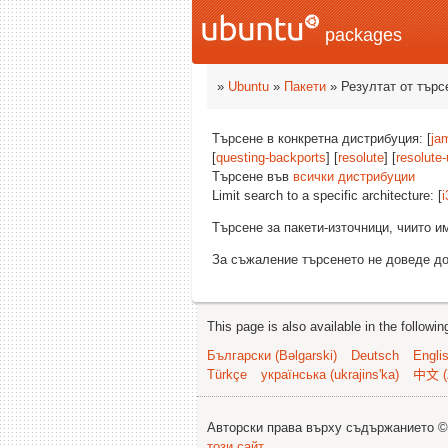
packages
»
Ubuntu
»
Пакети
» Резултат от търс
Търсене в конкретна дистрибуция: [
ja
[
questing-backports
] [
resolute
] [
resolute
Търсене във
всички дистрибуции
Limit search to a specific architecture: [
i
Търсене за пакети-източници, чиито 
За съжаление търсенето не доведе до
This page is also available in the followi
Български (Bəlgarski)
Deutsch
Engli
Türkçe
українська (ukrajins'ka)
中文 (
Авторски права върху съдържанието 
този сайт
.