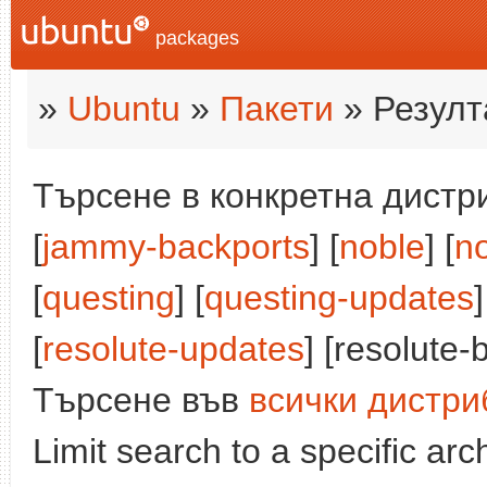
packages
»
Ubuntu
»
Пакети
» Резулт
Търсене в конкретна дистри
[
jammy-backports
] [
noble
] [
n
[
questing
] [
questing-updates
]
[
resolute-updates
] [resolute-
Търсене във
всички дистри
Limit search to a specific arch