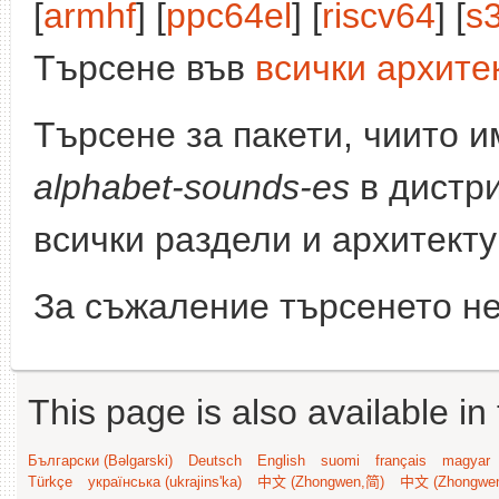
[
armhf
] [
ppc64el
] [
riscv64
] [
s
Търсене във
всички архите
Търсене за пакети, чиито 
alphabet-sounds-es
в дистр
всички раздели и архитект
За съжаление търсенето не
This page is also available in
Български (Bəlgarski)
Deutsch
English
suomi
français
magyar
Türkçe
українська (ukrajins'ka)
中文 (Zhongwen,简)
中文 (Zhongwe