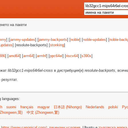
енето на пакети
mmy
] [
jammy-updates
] [
jammy-backports
] [
noble
] [
noble-updates
] [
noble-back
-updates
] [resolute-backports] [
stonking
]
386
] [
amd64
] [
arm64
] [
armhf
] [
ppc64el
] [
riscv64
] [
s390x
]
ържат
lib32gcc1-mips64r6el-cross
в дистрибуция(и)
resolute-backports
, всичк
 резултат.
ng languages:
sh
suomi
français
magyar
日本語 (Nihongo)
Nederlands
polski
Рус
Zhongwen,简)
中文 (Zhongwen,繁)
©
https://www.canonical.com/
;
лицензни условия
. Ubuntu е
търговска марка