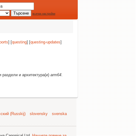
всички настройки
ports
] [
questing
] [
questing-updates
]
и раздели и архитектура(и)
arm64
.
ский (Russkij)
slovensky
svenska
на Canonical Ltd.
Научете повече за