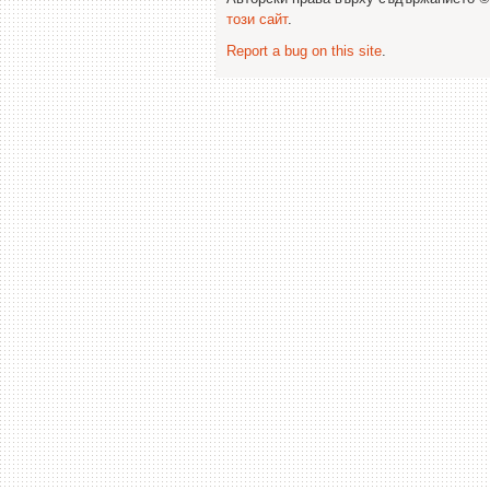
този сайт
.
Report a bug on this site
.