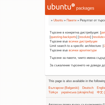
packages
»
Ubuntu
»
Пакети
» Резултат от търс
Търсене в конкретна дистрибуция: [
ja
[
questing-backports
] [
resolute
] [
resolute
Търсене във
всички дистрибуции
Limit search to a specific architecture: [
i
Търсене във
всички архитектури
Търсене за пакети, чиито имена съд
За съжаление търсенето не доведе до
This page is also available in the followi
Български (Bəlgarski)
Deutsch
Engli
Türkçe
українська (ukrajins'ka)
中文 (
Авторски права върху съдържанието 