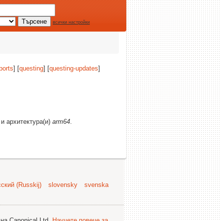
всички настройки
ports
] [
questing
] [
questing-updates
]
 и архитектура(и)
arm64
.
ский (Russkij)
slovensky
svenska
на Canonical Ltd.
Научете повече за