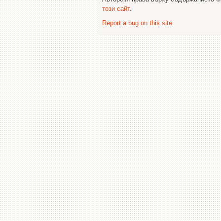
този сайт
.
Report a bug on this site
.