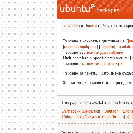
packages
»
Ubuntu
»
Пакети
» Резултат от търс
Търсене в конкретна дистрибуция: [
ja
[
questing-backports
] [
resolute
] [
resolute
Търсене във
всички дистрибуции
Limit search to a specific architecture: [
i
Търсене във
всички архитектури
Търсене за пакети, чиито имена съд
За съжаление търсенето не доведе до
This page is also available in the followi
Български (Bəlgarski)
Deutsch
Engli
Türkçe
українська (ukrajins'ka)
中文 (
Авторски права върху съдържанието 