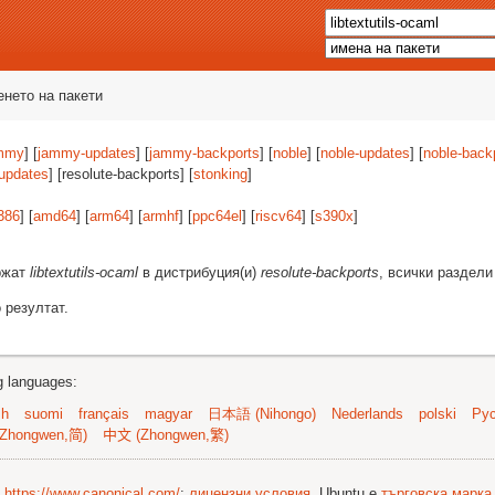
енето на пакети
mmy
] [
jammy-updates
] [
jammy-backports
] [
noble
] [
noble-updates
] [
noble-back
-updates
] [resolute-backports] [
stonking
]
386
] [
amd64
] [
arm64
] [
armhf
] [
ppc64el
] [
riscv64
] [
s390x
]
ържат
libtextutils-ocaml
в дистрибуция(и)
resolute-backports
, всички раздели
 резултат.
ng languages:
sh
suomi
français
magyar
日本語 (Nihongo)
Nederlands
polski
Рус
Zhongwen,简)
中文 (Zhongwen,繁)
©
https://www.canonical.com/
;
лицензни условия
. Ubuntu е
търговска марка