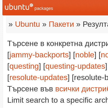
packages
»
Ubuntu
»
Пакети
» Резулт
Търсене в конкретна дистри
[
jammy-backports
] [
noble
] [
n
[
questing
] [
questing-updates
]
[
resolute-updates
] [resolute-
Търсене във
всички дистри
Limit search to a specific arch