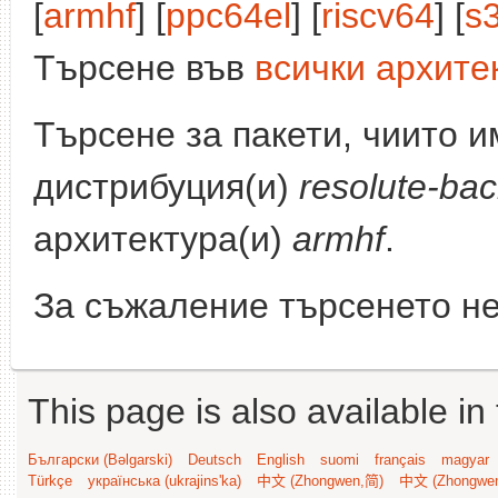
[
armhf
] [
ppc64el
] [
riscv64
] [
s
Търсене във
всички архите
Търсене за пакети, чиито 
дистрибуция(и)
resolute-bac
архитектура(и)
armhf
.
За съжаление търсенето не
This page is also available in
Български (Bəlgarski)
Deutsch
English
suomi
français
magyar
Türkçe
українська (ukrajins'ka)
中文 (Zhongwen,简)
中文 (Zhongwe