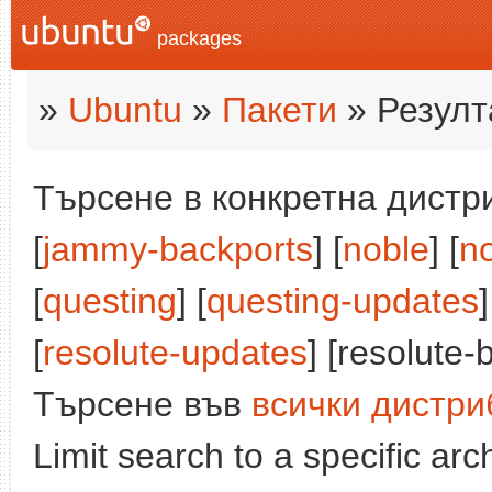
packages
»
Ubuntu
»
Пакети
» Резулт
Търсене в конкретна дистри
[
jammy-backports
] [
noble
] [
n
[
questing
] [
questing-updates
]
[
resolute-updates
] [resolute-
Търсене във
всички дистри
Limit search to a specific arch