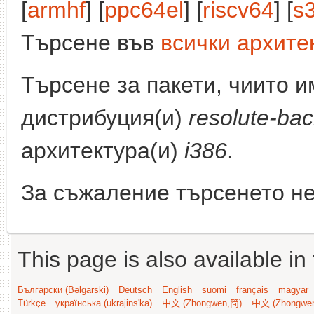
[
armhf
] [
ppc64el
] [
riscv64
] [
s
Търсене във
всички архите
Търсене за пакети, чиито 
дистрибуция(и)
resolute-bac
архитектура(и)
i386
.
За съжаление търсенето не
This page is also available in
Български (Bəlgarski)
Deutsch
English
suomi
français
magyar
Türkçe
українська (ukrajins'ka)
中文 (Zhongwen,简)
中文 (Zhongwe