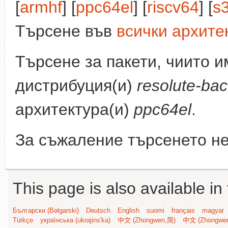
[
armhf
] [
ppc64el
] [
riscv64
] [
s
Търсене във
всички архите
Търсене за пакети, чиито 
дистрибуция(и)
resolute-bac
архитектура(и)
ppc64el
.
За съжаление търсенето не
This page is also available in
Български (Bəlgarski)
Deutsch
English
suomi
français
magyar
Türkçe
українська (ukrajins'ka)
中文 (Zhongwen,简)
中文 (Zhongwe