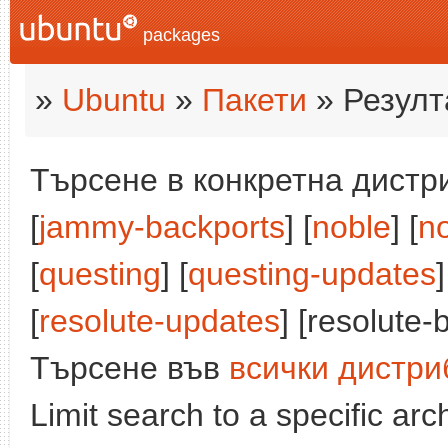
packages
»
Ubuntu
»
Пакети
» Резулт
Търсене в конкретна дистри
[
jammy-backports
] [
noble
] [
n
[
questing
] [
questing-updates
]
[
resolute-updates
] [resolute-
Търсене във
всички дистри
Limit search to a specific arch