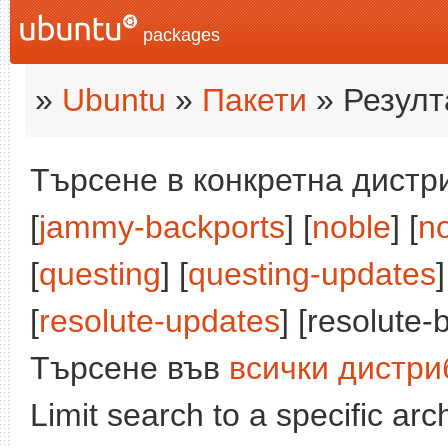
packages
»
Ubuntu
»
Пакети
» Резулт
Търсене в конкретна дистри
[
jammy-backports
] [
noble
] [
n
[
questing
] [
questing-updates
]
[
resolute-updates
] [resolute-
Търсене във
всички дистри
Limit search to a specific arch