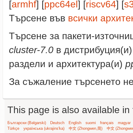
[
armhf
] [
ppc64el
] [
riscv64
] [
s
Търсене във
всички архите
Търсене за пакети-източни
cluster-7.0
в дистрибуция(и
раздели и архитектура(и)
p
За съжаление търсенето не
This page is also available in
Български (Bəlgarski)
Deutsch
English
suomi
français
magyar
Türkçe
українська (ukrajins'ka)
中文 (Zhongwen,简)
中文 (Zhongwe