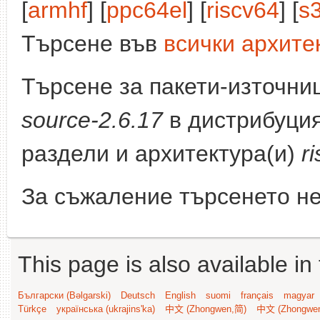
[
armhf
] [
ppc64el
] [
riscv64
] [
s
Търсене във
всички архите
Търсене за пакети-източни
source-2.6.17
в дистрибуци
раздели и архитектура(и)
r
За съжаление търсенето не
This page is also available in
Български (Bəlgarski)
Deutsch
English
suomi
français
magyar
Türkçe
українська (ukrajins'ka)
中文 (Zhongwen,简)
中文 (Zhongwe