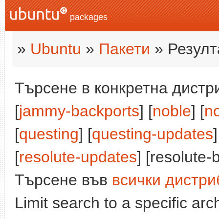
packages
»
Ubuntu
»
Пакети
» Резулт
Търсене в конкретна дистри
[
jammy-backports
] [
noble
] [
n
[
questing
] [
questing-updates
]
[
resolute-updates
] [resolute-
Търсене във
всички дистри
Limit search to a specific arch