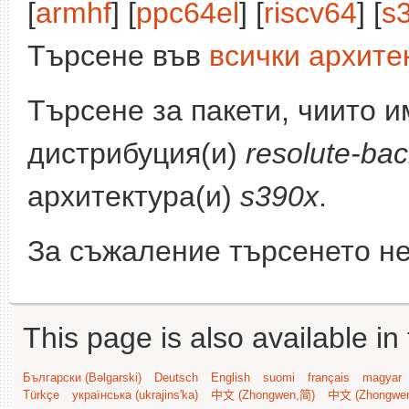
[
armhf
] [
ppc64el
] [
riscv64
] [
s
Търсене във
всички архите
Търсене за пакети, чиито 
дистрибуция(и)
resolute-bac
архитектура(и)
s390x
.
За съжаление търсенето не
This page is also available in
Български (Bəlgarski)
Deutsch
English
suomi
français
magyar
Türkçe
українська (ukrajins'ka)
中文 (Zhongwen,简)
中文 (Zhongwe