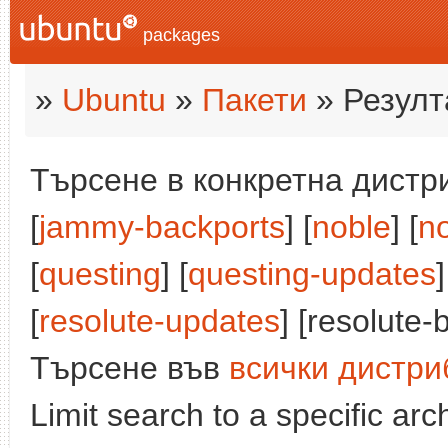
packages
»
Ubuntu
»
Пакети
» Резулт
Търсене в конкретна дистри
[
jammy-backports
] [
noble
] [
n
[
questing
] [
questing-updates
]
[
resolute-updates
] [resolute-
Търсене във
всички дистри
Limit search to a specific arch