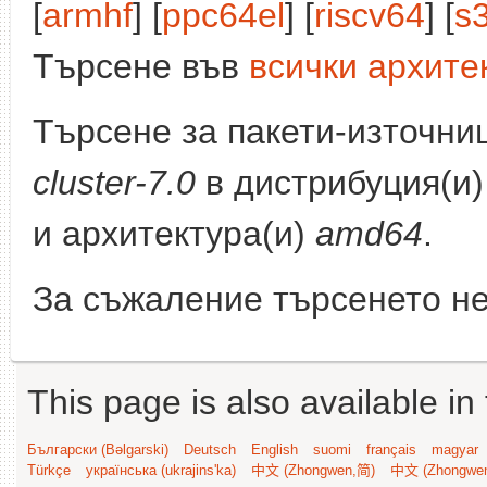
[
armhf
] [
ppc64el
] [
riscv64
] [
s
Търсене във
всички архите
Търсене за пакети-източни
cluster-7.0
в дистрибуция(и
и архитектура(и)
amd64
.
За съжаление търсенето не
This page is also available in
Български (Bəlgarski)
Deutsch
English
suomi
français
magyar
Türkçe
українська (ukrajins'ka)
中文 (Zhongwen,简)
中文 (Zhongwe