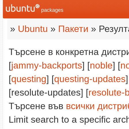
packages
»
Ubuntu
»
Пакети
» Резулт
Търсене в конкретна дистри
[
jammy-backports
] [
noble
] [
n
[
questing
] [
questing-updates
]
[resolute-updates] [
resolute-
Търсене във
всички дистри
Limit search to a specific arch