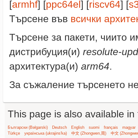
[
armhf
] [
ppc64el
] [
riscv64
] [
s
Търсене във
всички архите
Търсене за пакети, чиито 
дистрибуция(и)
resolute-up
архитектура(и)
arm64
.
За съжаление търсенето не
This page is also available in
Български (Bəlgarski)
Deutsch
English
suomi
français
magyar
Türkçe
українська (ukrajins'ka)
中文 (Zhongwen,简)
中文 (Zhongwe