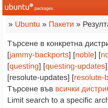
packages
»
Ubuntu
»
Пакети
» Резулт
Търсене в конкретна дистри
[
jammy-backports
] [
noble
] [
n
[
questing
] [
questing-updates
]
[resolute-updates] [
resolute-
Търсене във
всички дистри
Limit search to a specific arch