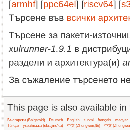
[
armhf
] [
ppc64el
] [
riscv64
] [
s
Търсене във
всички архите
Търсене за пакети-източни
xulrunner-1.9.1
в дистрибуц
раздели и архитектура(и)
a
За съжаление търсенето не
This page is also available in
Български (Bəlgarski)
Deutsch
English
suomi
français
magyar
Türkçe
українська (ukrajins'ka)
中文 (Zhongwen,简)
中文 (Zhongwe