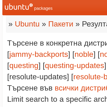
packages
»
Ubuntu
»
Пакети
» Резулт
Търсене в конкретна дистри
[
jammy-backports
] [
noble
] [
n
[
questing
] [
questing-updates
]
[resolute-updates] [
resolute-
Търсене във
всички дистри
Limit search to a specific arch