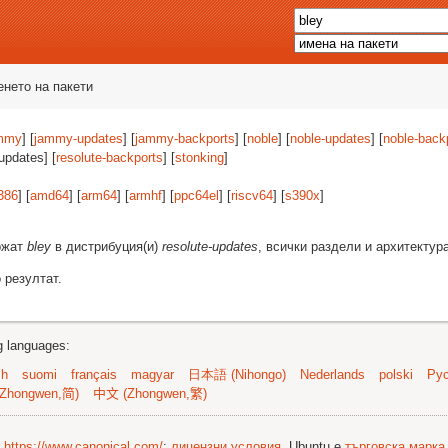
енето на пакети
mmy
] [
jammy-updates
] [
jammy-backports
] [
noble
] [
noble-updates
] [
noble-back
-updates] [
resolute-backports
] [
stonking
]
386
] [
amd64
] [
arm64
] [
armhf
] [
ppc64el
] [
riscv64
] [
s390x
]
ържат
bley
в дистрибуция(и)
resolute-updates
, всички раздели и архитектур
 резултат.
ng languages:
sh
suomi
français
magyar
日本語 (Nihongo)
Nederlands
polski
Рус
Zhongwen,简)
中文 (Zhongwen,繁)
©
https://www.canonical.com/
;
лицензни условия
. Ubuntu е
търговска марка