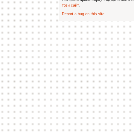
този сайт
.
Report a bug on this site
.