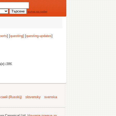
всички настройки
ports
] [
questing
] [
questing-updates
]
а(и)
i386
.
ский (Russkij)
slovensky
svenska
на Canonical Ltd.
Научете повече за