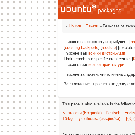
packages
»
Ubuntu
»
Пакети
» Резултат от търс
Търсене в конкретна дистрибуция: [
ja
[
questing-backports
] [
resolute
] [resolute
Търсене във
всички дистрибуции
Limit search to a specific architecture: [
i
Търсене във
всички архитектури
Търсене за пакети, чиито имена съд
За съжаление търсенето не доведе до
This page is also available in the followi
Български (Bəlgarski)
Deutsch
Engli
Türkçe
українська (ukrajins'ka)
中文 (
Авторски права върху съдържанието 