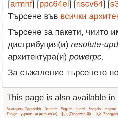
[
armhf
] [
ppc64el
] [
riscv64
] [
s
Търсене във
всички архите
Търсене за пакети, чиито 
дистрибуция(и)
resolute-up
архитектура(и)
powerpc
.
За съжаление търсенето не
This page is also available in
Български (Bəlgarski)
Deutsch
English
suomi
français
magyar
Türkçe
українська (ukrajins'ka)
中文 (Zhongwen,简)
中文 (Zhongwe