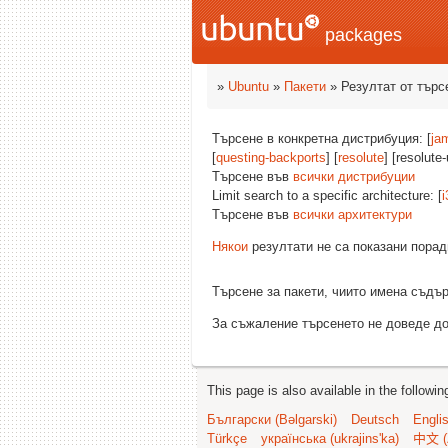
packages
»
Ubuntu
»
Пакети
» Резултат от търс
Търсене в конкретна дистрибуция: [
ja
[
questing-backports
] [
resolute
] [resolute
Търсене във
всички дистрибуции
Limit search to a specific architecture: [
i
Търсене във
всички архитектури
Някои
резултати не са показани порад
Търсене за пакети, чиито имена съд
За съжаление търсенето не доведе до
This page is also available in the followi
Български (Bəlgarski)
Deutsch
Engli
Türkçe
українська (ukrajins'ka)
中文 (