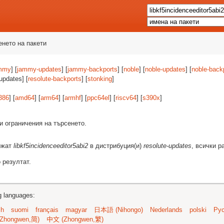
енето на пакети
mmy
] [
jammy-updates
] [
jammy-backports
] [
noble
] [
noble-updates
] [
noble-back
-updates] [
resolute-backports
] [
stonking
]
386
] [
amd64
] [
arm64
] [
armhf
] [
ppc64el
] [
riscv64
] [
s390x
]
и ограничения на търсенето.
ържат
libkf5incidenceeditor5abi2
в дистрибуция(и)
resolute-updates
, всички р
 резултат.
ng languages:
sh
suomi
français
magyar
日本語 (Nihongo)
Nederlands
polski
Рус
Zhongwen,简)
中文 (Zhongwen,繁)