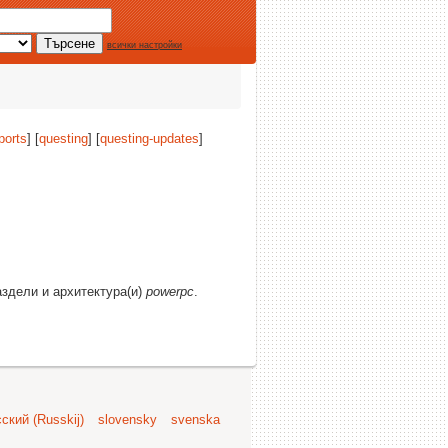
всички настройки
ports
] [
questing
] [
questing-updates
]
аздели и архитектура(и)
powerpc
.
ский (Russkij)
slovensky
svenska