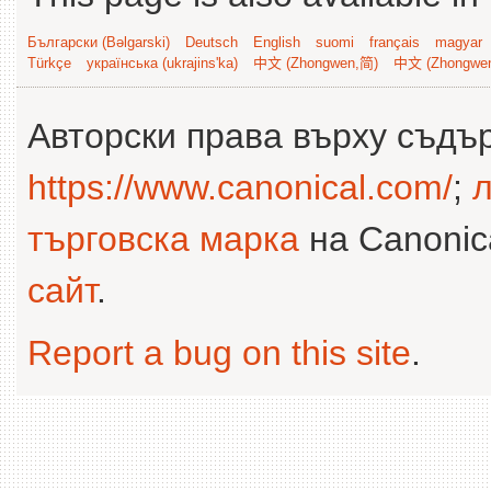
Български (Bəlgarski)
Deutsch
English
suomi
français
magyar
Türkçe
українська (ukrajins'ka)
中文 (Zhongwen,简)
中文 (Zhongwe
Авторски права върху съдъ
https://www.canonical.com/
;
л
търговска марка
на Canonica
сайт
.
Report a bug on this site
.