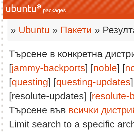
packages
»
Ubuntu
»
Пакети
» Резулт
Търсене в конкретна дистри
[
jammy-backports
] [
noble
] [
n
[
questing
] [
questing-updates
]
[resolute-updates] [
resolute-
Търсене във
всички дистри
Limit search to a specific arch