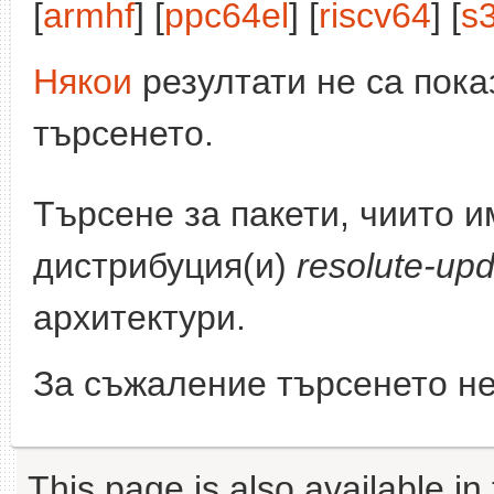
[
armhf
] [
ppc64el
] [
riscv64
] [
s
Някои
резултати не са пока
търсенето.
Търсене за пакети, чиито 
дистрибуция(и)
resolute-up
архитектури.
За съжаление търсенето не
This page is also available in