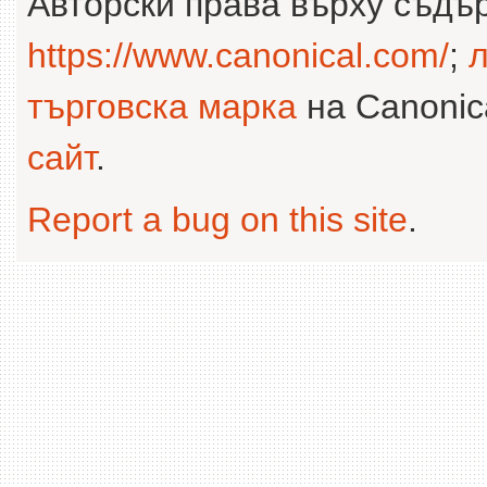
Авторски права върху съдъ
https://www.canonical.com/
;
л
търговска марка
на Canonica
сайт
.
Report a bug on this site
.