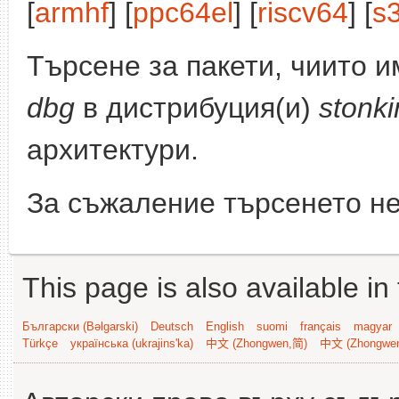
[
armhf
] [
ppc64el
] [
riscv64
] [
s
Търсене за пакети, чиито 
dbg
в дистрибуция(и)
stonki
архитектури.
За съжаление търсенето не
This page is also available in
Български (Bəlgarski)
Deutsch
English
suomi
français
magyar
Türkçe
українська (ukrajins'ka)
中文 (Zhongwen,简)
中文 (Zhongwe