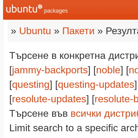
packages
»
Ubuntu
»
Пакети
» Резулт
Търсене в конкретна дистри
[
jammy-backports
] [
noble
] [
n
[
questing
] [
questing-updates
]
[
resolute-updates
] [
resolute-
Търсене във
всички дистри
Limit search to a specific arch