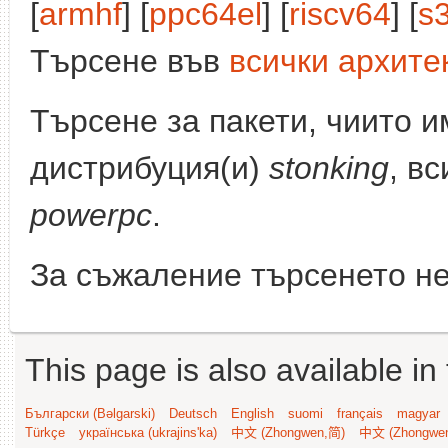
[
armhf
] [
ppc64el
] [
riscv64
] [
s
Търсене във
всички архите
Търсене за пакети, чиито 
дистрибуция(и)
stonking
, в
powerpc
.
За съжаление търсенето не
This page is also available in
Български (Bəlgarski)
Deutsch
English
suomi
français
magyar
Türkçe
українська (ukrajins'ka)
中文 (Zhongwen,简)
中文 (Zhongwe