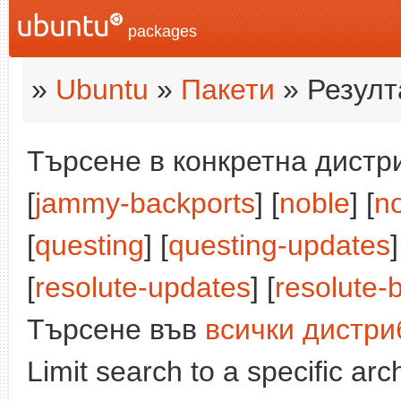
packages
»
Ubuntu
»
Пакети
» Резулт
Търсене в конкретна дистри
[
jammy-backports
] [
noble
] [
n
[
questing
] [
questing-updates
]
[
resolute-updates
] [
resolute-
Търсене във
всички дистри
Limit search to a specific arch