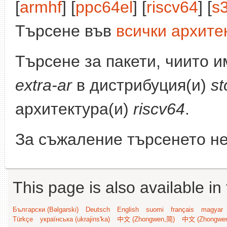
[
armhf
] [
ppc64el
] [
riscv64
] [
s
Търсене във
всички архите
Търсене за пакети, чиито 
extra-ar
в дистрибуция(и)
st
архитектура(и)
riscv64
.
За съжаление търсенето не
This page is also available in
Български (Bəlgarski)
Deutsch
English
suomi
français
magyar
Türkçe
українська (ukrajins'ka)
中文 (Zhongwen,简)
中文 (Zhongwe