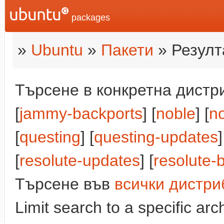
packages
»
Ubuntu
»
Пакети
» Резулт
Търсене в конкретна дистри
[
jammy-backports
] [
noble
] [
n
[
questing
] [
questing-updates
]
[
resolute-updates
] [
resolute-
Търсене във
всички дистри
Limit search to a specific arch