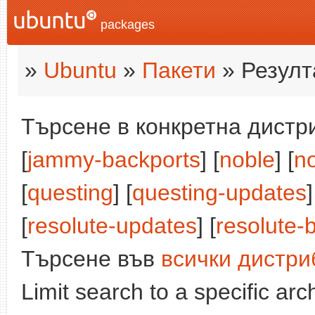
packages
»
Ubuntu
»
Пакети
» Резулт
Търсене в конкретна дистри
[
jammy-backports
] [
noble
] [
n
[
questing
] [
questing-updates
]
[
resolute-updates
] [
resolute-
Търсене във
всички дистри
Limit search to a specific arch