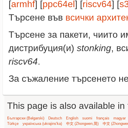
[
armhf
] [
ppc64el
] [
riscv64
] [
s
Търсене във
всички архите
Търсене за пакети, чиито 
дистрибуция(и)
stonking
, в
riscv64
.
За съжаление търсенето не
This page is also available in
Български (Bəlgarski)
Deutsch
English
suomi
français
magyar
Türkçe
українська (ukrajins'ka)
中文 (Zhongwen,简)
中文 (Zhongwe