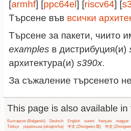
[
armhf
] [
ppc64el
] [
riscv64
] [
s
Търсене във
всички архите
Търсене за пакети, чиито 
examples
в дистрибуция(и)
архитектура(и)
s390x
.
За съжаление търсенето не
This page is also available in
Български (Bəlgarski)
Deutsch
English
suomi
français
magyar
Türkçe
українська (ukrajins'ka)
中文 (Zhongwen,简)
中文 (Zhongwe