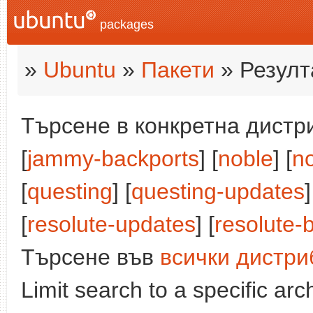
packages
»
Ubuntu
»
Пакети
» Резулт
Търсене в конкретна дистри
[
jammy-backports
] [
noble
] [
n
[
questing
] [
questing-updates
]
[
resolute-updates
] [
resolute-
Търсене във
всички дистри
Limit search to a specific arch