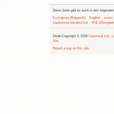
Diese Seite gibt es auch in den folgende
Български (Bəlgarski)
English
suomi
українська (ukrajins'ka)
中文 (Zhongwe
Inhalt-Copyright © 2026
Canonical Ltd.
;
L
Site
.
Report a bug on this site
.