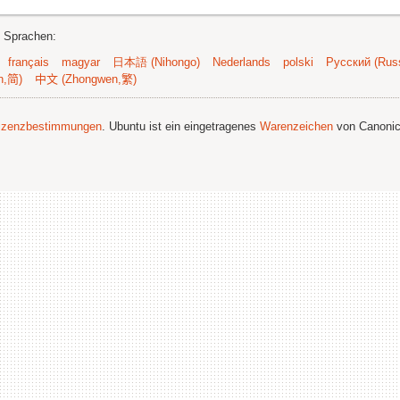
n Sprachen:
français
magyar
日本語 (Nihongo)
Nederlands
polski
Русский (Russ
n,简)
中文 (Zhongwen,繁)
izenzbestimmungen
. Ubuntu ist ein eingetragenes
Warenzeichen
von Canonic