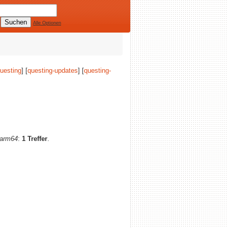
Alle Optionen
uesting
] [
questing-updates
] [
questing-
arm64
:
1 Treffer
.