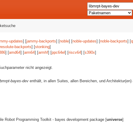
aketsuche
ammy-updates
] [
jammy-backports
] [
noble
] [
noble-updates
] [
noble-backports
] [
q
resolute-backports
] [
stonking
]
386
] [
amd64
] [
arm64
] [
armhf
] [
ppc64el
] [
riscv64
] [
s390x
]
uchparameter nicht angezeigt.
ibmrpt-bayes-dev
enthält, in allen Suites, allen Bereichen, und Architektur(en)
bile Robot Programming Toolkit - bayes development package [
universe
]