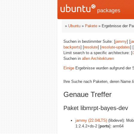
packages
»
Ubuntu
»
Pakete
» Ergebnisse der P
Suchen in bestimmter Suite: [
jammy
] [
j
backports
] [
resolute
] [
resolute-updates
] [
Limit search to a specific architecture: [
i
Suchen in
allen Architekturen
Einige
Ergebnisse wurden aufgrund der S
Ihre Suche nach Paketen, deren Name
l
Genaue Treffer
Paket libmrpt-bayes-dev
jammy (22.04LTS)
(libdevel): Mo
1:2.4.2+ds-2 [
ports
]: arm64