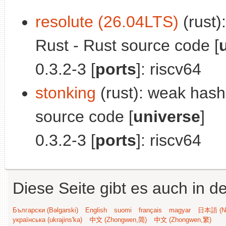
resolute (26.04LTS)
(rust)
Rust - Rust source code [
0.3.2-3 [
ports
]: riscv64
stonking
(rust): weak hash
source code [
universe
]
0.3.2-3 [
ports
]: riscv64
Diese Seite gibt es auch in 
Български (Bəlgarski)
English
suomi
français
magyar
日本語 (Ni
українська (ukrajins'ka)
中文 (Zhongwen,简)
中文 (Zhongwen,繁)