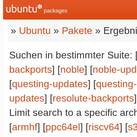
packages
»
Ubuntu
»
Pakete
» Ergebni
Suchen in bestimmter Suite: 
backports
] [
noble
] [
noble-upd
[
questing-updates
] [
questing
updates
] [
resolute-backports
]
Limit search to a specific arch
[
armhf
] [
ppc64el
] [
riscv64
] [
s