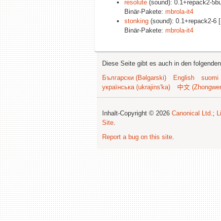
resolute
(sound): 0.1+repack2-5bui
Binär-Pakete:
mbrola-it4
stonking
(sound): 0.1+repack2-6 [
Binär-Pakete:
mbrola-it4
Diese Seite gibt es auch in den folgende
Български (Bəlgarski)
English
suomi
українська (ukrajins'ka)
中文 (Zhongwe
Inhalt-Copyright © 2026
Canonical Ltd.
;
L
Site
.
Report a bug on this site
.