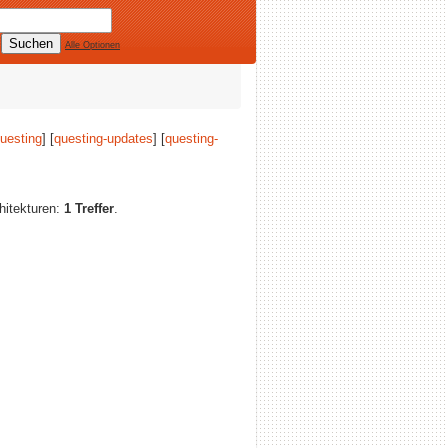
Alle Optionen
uesting
] [
questing-updates
] [
questing-
chitekturen:
1 Treffer
.