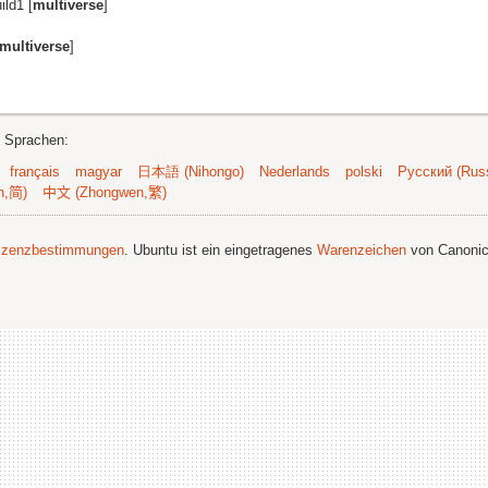
ld1 [
multiverse
]
multiverse
]
n Sprachen:
français
magyar
日本語 (Nihongo)
Nederlands
polski
Русский (Russ
n,简)
中文 (Zhongwen,繁)
izenzbestimmungen
. Ubuntu ist ein eingetragenes
Warenzeichen
von Canonic