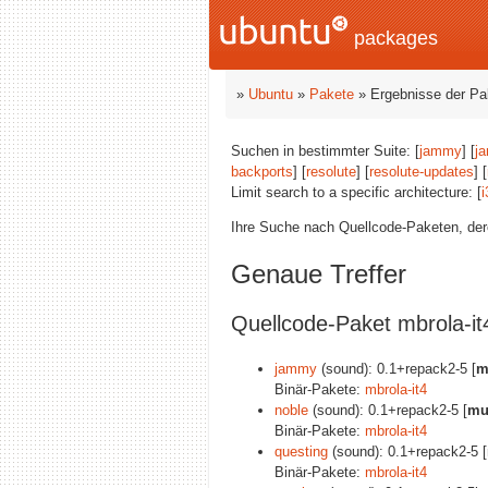
packages
»
Ubuntu
»
Pakete
» Ergebnisse der P
Suchen in bestimmter Suite: [
jammy
] [
j
backports
] [
resolute
] [
resolute-updates
] [
Limit search to a specific architecture: [
i
Ihre Suche nach Quellcode-Paketen, d
Genaue Treffer
Quellcode-Paket mbrola-it
jammy
(sound): 0.1+repack2-5 [
m
Binär-Pakete:
mbrola-it4
noble
(sound): 0.1+repack2-5 [
mu
Binär-Pakete:
mbrola-it4
questing
(sound): 0.1+repack2-5 [
Binär-Pakete:
mbrola-it4