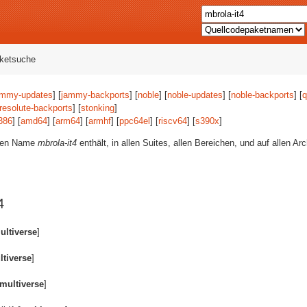
aketsuche
ammy-updates
] [
jammy-backports
] [
noble
] [
noble-updates
] [
noble-backports
] [
q
resolute-backports
] [
stonking
]
386
] [
amd64
] [
arm64
] [
armhf
] [
ppc64el
] [
riscv64
] [
s390x
]
eren Name
mbrola-it4
enthält, in allen Suites, allen Bereichen, und auf allen Ar
4
ultiverse
]
ltiverse
]
multiverse
]