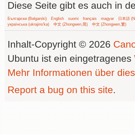
Diese Seite gibt es auch in 
Български (Bəlgarski)
English
suomi
français
magyar
日本語 (Ni
українська (ukrajins'ka)
中文 (Zhongwen,简)
中文 (Zhongwen,繁)
Inhalt-Copyright © 2026
Cano
Ubuntu ist ein eingetragenes
Mehr Informationen über dies
Report a bug on this site
.