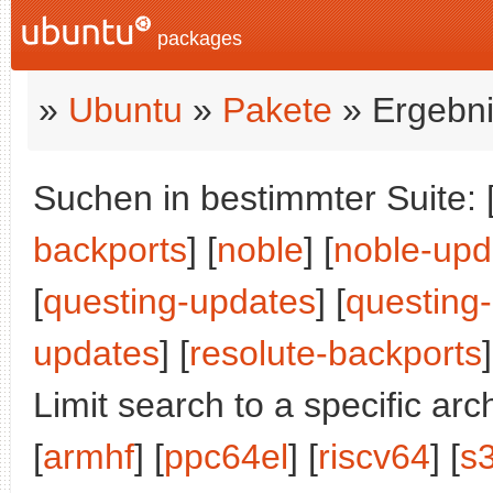
packages
»
Ubuntu
»
Pakete
» Ergebni
Suchen in bestimmter Suite: 
backports
] [
noble
] [
noble-upd
[
questing-updates
] [
questing
updates
] [
resolute-backports
]
Limit search to a specific arch
[
armhf
] [
ppc64el
] [
riscv64
] [
s