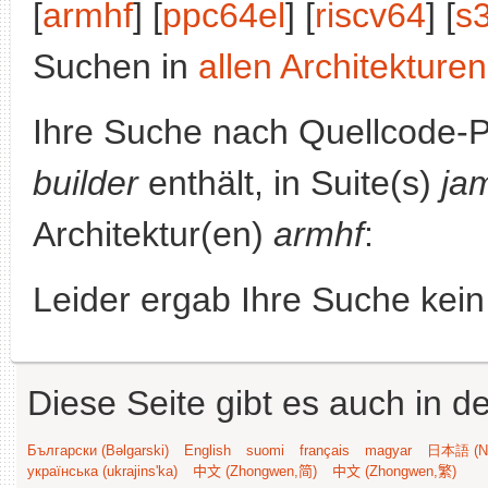
[
armhf
] [
ppc64el
] [
riscv64
] [
s
Suchen in
allen Architekturen
Ihre Suche nach Quellcode-
builder
enthält, in Suite(s)
ja
Architektur(en)
armhf
:
Leider ergab Ihre Suche kein
Diese Seite gibt es auch in 
Български (Bəlgarski)
English
suomi
français
magyar
日本語 (Ni
українська (ukrajins'ka)
中文 (Zhongwen,简)
中文 (Zhongwen,繁)