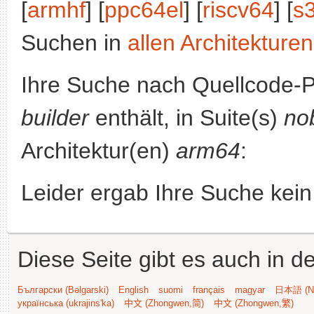
[
armhf
] [
ppc64el
] [
riscv64
] [
s
Suchen in
allen Architekturen
Ihre Suche nach Quellcode-
builder
enthält, in Suite(s)
no
Architektur(en)
arm64
:
Leider ergab Ihre Suche kein
Diese Seite gibt es auch in 
Български (Bəlgarski)
English
suomi
français
magyar
日本語 (Ni
українська (ukrajins'ka)
中文 (Zhongwen,简)
中文 (Zhongwen,繁)