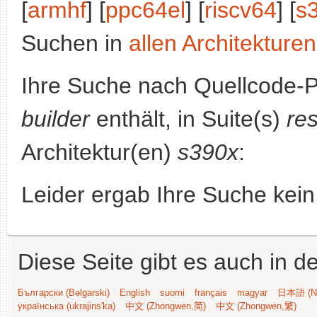
[
armhf
] [
ppc64el
] [
riscv64
] [
s
Suchen in
allen Architekturen
Ihre Suche nach Quellcode-
builder
enthält, in Suite(s)
re
Architektur(en)
s390x
:
Leider ergab Ihre Suche kein
Diese Seite gibt es auch in 
Български (Bəlgarski)
English
suomi
français
magyar
日本語 (Ni
українська (ukrajins'ka)
中文 (Zhongwen,简)
中文 (Zhongwen,繁)