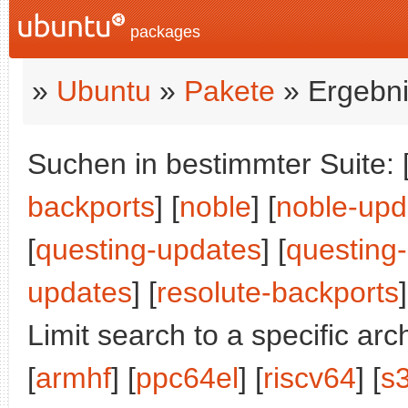
packages
»
Ubuntu
»
Pakete
» Ergebni
Suchen in bestimmter Suite: 
backports
] [
noble
] [
noble-upd
[
questing-updates
] [
questing
updates
] [
resolute-backports
]
Limit search to a specific arch
[
armhf
] [
ppc64el
] [
riscv64
] [
s