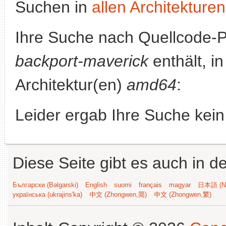
Suchen in
allen Architekturen
Ihre Suche nach Quellcode-
backport-maverick
enthält, in
Architektur(en)
amd64
:
Leider ergab Ihre Suche kein
Diese Seite gibt es auch in 
Български (Bəlgarski)
English
suomi
français
magyar
日本語 (Ni
українська (ukrajins'ka)
中文 (Zhongwen,简)
中文 (Zhongwen,繁)