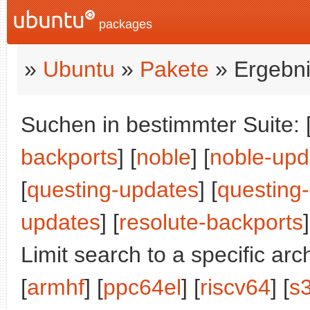
packages
»
Ubuntu
»
Pakete
» Ergebni
Suchen in bestimmter Suite: 
backports
] [
noble
] [
noble-upd
[
questing-updates
] [
questing
updates
] [
resolute-backports
]
Limit search to a specific arch
[
armhf
] [
ppc64el
] [
riscv64
] [
s