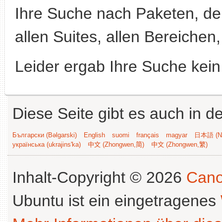
Ihre Suche nach Paketen, 
allen Suites, allen Bereichen,
Leider ergab Ihre Suche kein
Diese Seite gibt es auch in 
Български (Bəlgarski)
English
suomi
français
magyar
日本語 (Ni
українська (ukrajins'ka)
中文 (Zhongwen,简)
中文 (Zhongwen,繁)
Inhalt-Copyright © 2026
Cano
Ubuntu ist ein eingetragenes