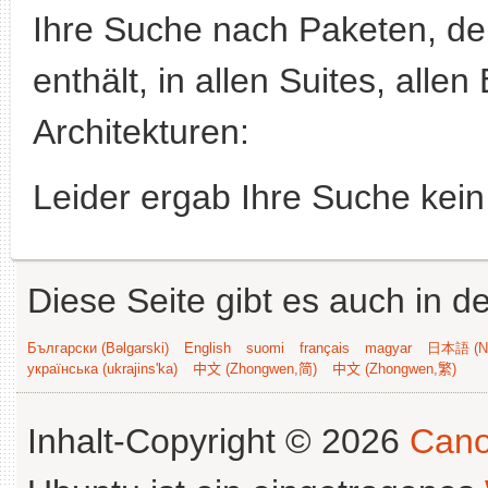
Ihre Suche nach Paketen, 
enthält, in allen Suites, alle
Architekturen:
Leider ergab Ihre Suche kein
Diese Seite gibt es auch in 
Български (Bəlgarski)
English
suomi
français
magyar
日本語 (Ni
українська (ukrajins'ka)
中文 (Zhongwen,简)
中文 (Zhongwen,繁)
Inhalt-Copyright © 2026
Cano