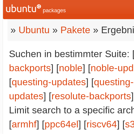
packages
»
Ubuntu
»
Pakete
» Ergebni
Suchen in bestimmter Suite: 
backports
] [
noble
] [
noble-upd
[
questing-updates
] [
questing
updates
] [
resolute-backports
]
Limit search to a specific arch
[
armhf
] [
ppc64el
] [
riscv64
] [
s