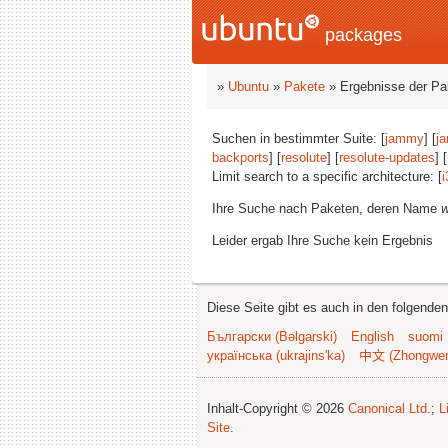
packages
»
Ubuntu
»
Pakete
» Ergebnisse der P
Suchen in bestimmter Suite: [
jammy
] [
j
backports
] [
resolute
] [
resolute-updates
] [
Limit search to a specific architecture: [
i
Ihre Suche nach Paketen, deren Name
w
Leider ergab Ihre Suche kein Ergebnis
Diese Seite gibt es auch in den folgende
Български (Bəlgarski)
English
suomi
українська (ukrajins'ka)
中文 (Zhongwe
Inhalt-Copyright © 2026
Canonical Ltd.
;
L
Site
.