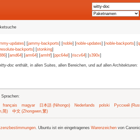
aketsuche
ammy-updates
] [
jammy-backports
] [
noble
] [
noble-updates
] [
noble-backports
] [
q
resolute-backports
] [
stonking
]
386
] [
amd64
] [
arm64
] [
armhf
] [
ppc64el
] [
riscv64
] [
s390x
]
itty-doc
enthält, in allen Suites, allen Bereichen, und auf allen Architekturen:
n Sprachen:
français
magyar
日本語 (Nihongo)
Nederlands
polski
Русский (Russ
n,简)
中文 (Zhongwen,繁)
izenzbestimmungen
. Ubuntu ist ein eingetragenes
Warenzeichen
von Canonic