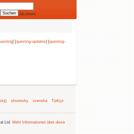
Alle Optionen
uesting
] [
questing-updates
] [
questing-
kij)
slovensky
svenska
Türkçe
al Ltd.
Mehr Informationen über diese