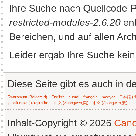
Ihre Suche nach Quellcode-
restricted-modules-2.6.20
ent
Bereichen, und auf allen Arch
Leider ergab Ihre Suche kein
Diese Seite gibt es auch in 
Български (Bəlgarski)
English
suomi
français
magyar
日本語 (Ni
українська (ukrajins'ka)
中文 (Zhongwen,简)
中文 (Zhongwen,繁)
Inhalt-Copyright © 2026
Cano