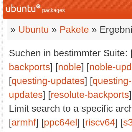
packages
»
Ubuntu
»
Pakete
» Ergebni
Suchen in bestimmter Suite: 
backports
] [
noble
] [
noble-upd
[
questing-updates
] [
questing
updates
] [
resolute-backports
]
Limit search to a specific arch
[
armhf
] [
ppc64el
] [
riscv64
] [
s