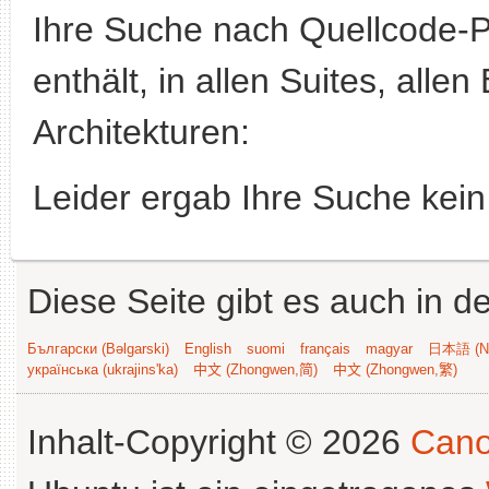
Ihre Suche nach Quellcode-
enthält, in allen Suites, alle
Architekturen:
Leider ergab Ihre Suche kein
Diese Seite gibt es auch in 
Български (Bəlgarski)
English
suomi
français
magyar
日本語 (Ni
українська (ukrajins'ka)
中文 (Zhongwen,简)
中文 (Zhongwen,繁)
Inhalt-Copyright © 2026
Cano