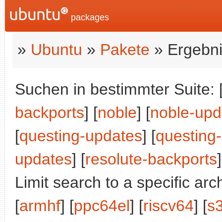
packages
»
Ubuntu
»
Pakete
» Ergebni
Suchen in bestimmter Suite: 
backports
] [
noble
] [
noble-upd
[
questing-updates
] [
questing
updates
] [
resolute-backports
]
Limit search to a specific arch
[
armhf
] [
ppc64el
] [
riscv64
] [
s