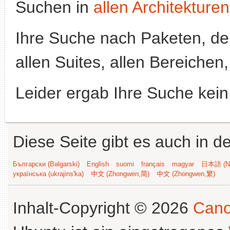
Suchen in
allen Architekturen
Ihre Suche nach Paketen, 
allen Suites, allen Bereichen
Leider ergab Ihre Suche kein
Diese Seite gibt es auch in 
Български (Bəlgarski)
English
suomi
français
magyar
日本語 (Ni
українська (ukrajins'ka)
中文 (Zhongwen,简)
中文 (Zhongwen,繁)
Inhalt-Copyright © 2026
Cano