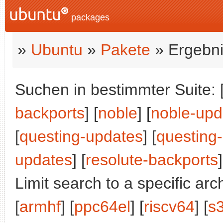
packages
»
Ubuntu
»
Pakete
» Ergebni
Suchen in bestimmter Suite: 
backports
] [
noble
] [
noble-upd
[
questing-updates
] [
questing
updates
] [
resolute-backports
]
Limit search to a specific arch
[
armhf
] [
ppc64el
] [
riscv64
] [
s