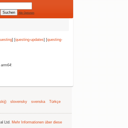
Alle Optionen
uesting
] [
questing-updates
] [
questing-
)
arm64
:
kij)
slovensky
svenska
Türkçe
al Ltd.
Mehr Informationen über diese