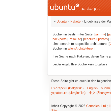
packages
»
Ubuntu
»
Pakete
» Ergebnisse der P
Suchen in bestimmter Suite: [
jammy
] [
j
backports
] [
resolute
] [
resolute-updates
] [
Limit search to a specific architecture: [
i
Suchen in
allen Architekturen
Ihre Suche nach Paketen, deren Name
p
Leider ergab Ihre Suche kein Ergebnis
Diese Seite gibt es auch in den folgende
Български (Bəlgarski)
English
suomi
українська (ukrajins'ka)
中文 (Zhongwe
Inhalt-Copyright © 2026
Canonical Ltd.
;
L
Site
.