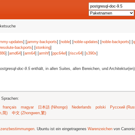
aketsuche
ammy-updates
] [
jammy-backports
] [
noble
] [
noble-updates
] [
noble-backports
] [
q
resolute-backports
] [
stonking
]
386
] [
amd64
] [
arm64
] [
armhf
] [
ppc64el
] [
riscv64
] [
s390x
]
ostgresql-doc-9.5
enthält, in allen Suites, allen Bereichen, und Architektur(en
n Sprachen:
français
magyar
日本語 (Nihongo)
Nederlands
polski
Русский (Russ
n,简)
中文 (Zhongwen,繁)
izenzbestimmungen
. Ubuntu ist ein eingetragenes
Warenzeichen
von Canonic