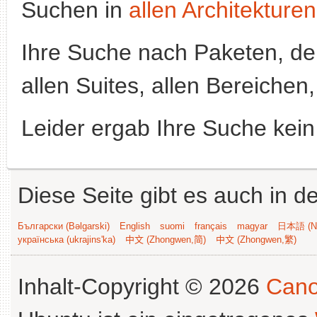
Suchen in
allen Architekturen
Ihre Suche nach Paketen, 
allen Suites, allen Bereichen
Leider ergab Ihre Suche kein
Diese Seite gibt es auch in 
Български (Bəlgarski)
English
suomi
français
magyar
日本語 (Ni
українська (ukrajins'ka)
中文 (Zhongwen,简)
中文 (Zhongwen,繁)
Inhalt-Copyright © 2026
Cano