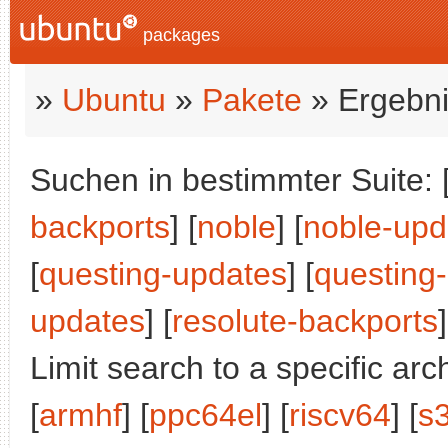
packages
»
Ubuntu
»
Pakete
» Ergebni
Suchen in bestimmter Suite: 
backports
] [
noble
] [
noble-upd
[
questing-updates
] [
questing
updates
] [
resolute-backports
]
Limit search to a specific arch
[
armhf
] [
ppc64el
] [
riscv64
] [
s