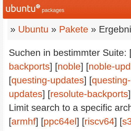
packages
»
Ubuntu
»
Pakete
» Ergebni
Suchen in bestimmter Suite: 
backports
] [
noble
] [
noble-upd
[
questing-updates
] [
questing
updates
] [
resolute-backports
]
Limit search to a specific arch
[
armhf
] [
ppc64el
] [
riscv64
] [
s