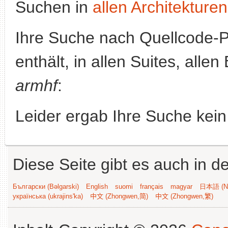
Suchen in
allen Architekturen
Ihre Suche nach Quellcode-
enthält, in allen Suites, alle
armhf
:
Leider ergab Ihre Suche kein
Diese Seite gibt es auch in 
Български (Bəlgarski)
English
suomi
français
magyar
日本語 (Ni
українська (ukrajins'ka)
中文 (Zhongwen,简)
中文 (Zhongwen,繁)