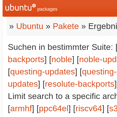
packages
»
Ubuntu
»
Pakete
» Ergebni
Suchen in bestimmter Suite: 
backports
] [
noble
] [
noble-upd
[
questing-updates
] [
questing
updates
] [
resolute-backports
]
Limit search to a specific arch
[
armhf
] [
ppc64el
] [
riscv64
] [
s