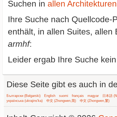
Suchen in
allen Architekturen
Ihre Suche nach Quellcode-
enthält, in allen Suites, alle
armhf
:
Leider ergab Ihre Suche kein
Diese Seite gibt es auch in 
Български (Bəlgarski)
English
suomi
français
magyar
日本語 (Ni
українська (ukrajins'ka)
中文 (Zhongwen,简)
中文 (Zhongwen,繁)