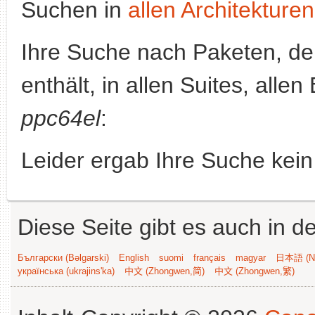
Suchen in
allen Architekturen
Ihre Suche nach Paketen, 
enthält, in allen Suites, alle
ppc64el
:
Leider ergab Ihre Suche kein
Diese Seite gibt es auch in 
Български (Bəlgarski)
English
suomi
français
magyar
日本語 (Ni
українська (ukrajins'ka)
中文 (Zhongwen,简)
中文 (Zhongwen,繁)