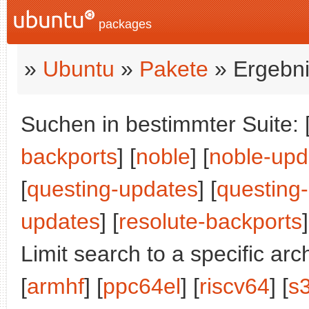
packages
»
Ubuntu
»
Pakete
» Ergebni
Suchen in bestimmter Suite: 
backports
] [
noble
] [
noble-upd
[
questing-updates
] [
questing
updates
] [
resolute-backports
]
Limit search to a specific arch
[
armhf
] [
ppc64el
] [
riscv64
] [
s