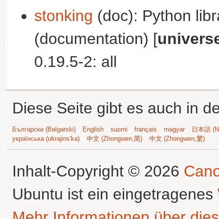
stonking
(doc): Python libr
(documentation) [
univers
0.19.5-2: all
Diese Seite gibt es auch in 
Български (Bəlgarski)
English
suomi
français
magyar
日本語 (Ni
українська (ukrajins'ka)
中文 (Zhongwen,简)
中文 (Zhongwen,繁)
Inhalt-Copyright © 2026
Cano
Ubuntu ist ein eingetragenes
Mehr Informationen über dies