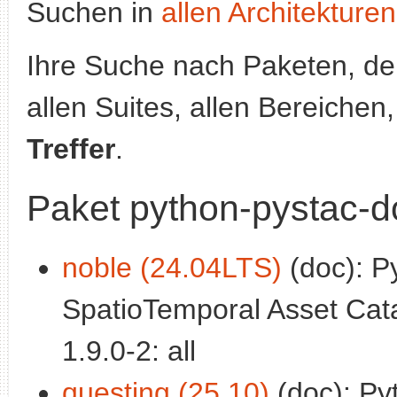
Suchen in
allen Architekturen
Ihre Suche nach Paketen, 
allen Suites, allen Bereichen
Treffer
.
Paket python-pystac-d
noble (24.04LTS)
(doc): Py
SpatioTemporal Asset Cata
1.9.0-2: all
questing (25.10)
(doc): Pyt